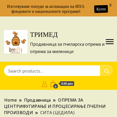
X
Изготвуваме понуди за апликации на ИПА
Купи
фондовите и националните програми!
ТРИМЕД
Продавница за пчеларска опрема и
опрема за миленици
0.00 ден
0
Home
Продавница
ОПРЕМА ЗА
ЦЕНТРИФУГИРАЊЕ И ПРОЦЕСИРАЊЕ ПЧЕЛНИ
ПРОИЗВОДИ
СИТА (ЦЕДИЛА)