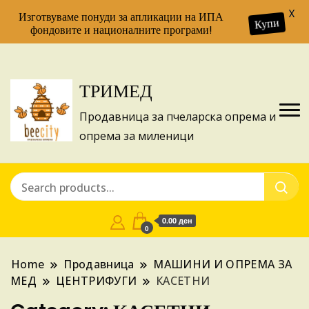
X
Изготвуваме понуди за апликации на ИПА
Купи
фондовите и националните програми!
ТРИМЕД
Продавница за пчеларска опрема и
опрема за миленици
0.00 ден
0
Home
Продавница
МАШИНИ И ОПРЕМА ЗА
МЕД
ЦЕНТРИФУГИ
КАСЕТНИ