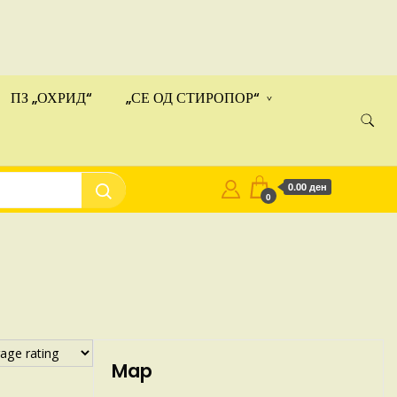
ами!
Купи
ПЗ „ОХРИД“
„СЕ ОД СТИРОПОР“
0.00 ден
0
Map