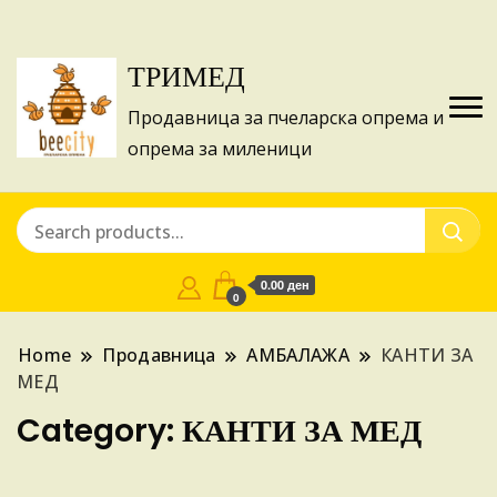
Изготвуваме понуди за апликации на ИПА
Купи
фондовите и националните програми!
ТРИМЕД
Продавница за пчеларска опрема и
опрема за миленици
0.00 ден
0
Home
Продавница
АМБАЛАЖА
КАНТИ ЗА
МЕД
Category:
КАНТИ ЗА МЕД