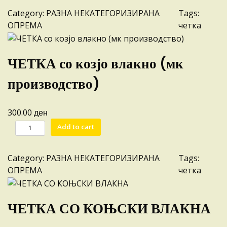
Т
Category:
РАЗНА НЕКАТЕГОРИЗИРАНА
Tags:
К
ОПРЕМА
четка
А
З
А
ЧЕТКА со козјо влакно (мк
П
Ч
производство)
Е
Л
ден
300.00
И
Ч
q
Add to cart
Е
u
Т
a
Category:
РАЗНА НЕКАТЕГОРИЗИРАНА
Tags:
К
n
ОПРЕМА
четка
А
t
с
i
о
t
ЧЕТКА СО КОЊСКИ ВЛАКНА
к
y
о