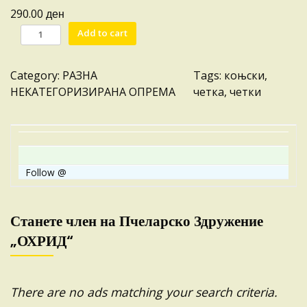
з
ден
290.00
ј
Ч
Add to cart
о
Е
в
Т
л
Category:
РАЗНА
Tags:
коњски
, 
К
а
НЕКАТЕГОРИЗИРАНА ОПРЕМА
четка
, 
четки
А
к
С
н
О
о
К
(
О
м
Follow @
Њ
к
С
п
К
Станете член на Пчеларско Здружение
р
И
„ОХРИД“
о
В
и
Л
з
А
в
There are no ads matching your search criteria.
К
о