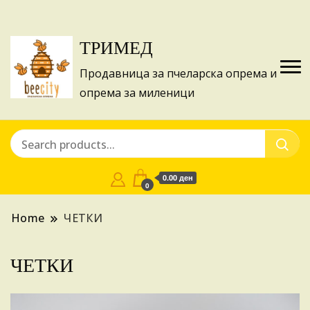
Изготвуваме понуди за апликации на ИПА
Купи
фондовите и националните програми!
ТРИМЕД
Продавница за пчеларска опрема и
опрема за миленици
0.00 ден
0
Home
ЧЕТКИ
ЧЕТКИ