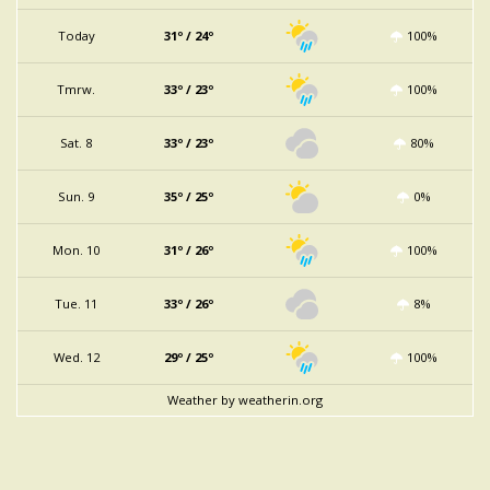
Today
31º / 24º
100%
Tmrw.
33º / 23º
100%
Sat. 8
33º / 23º
80%
Sun. 9
35º / 25º
0%
Mon. 10
31º / 26º
100%
Tue. 11
33º / 26º
8%
Wed. 12
29º / 25º
100%
Weather
by weatherin.org