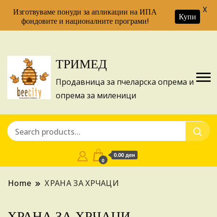
X
Изготвуваме понуди за апликации на ИПА
Купи
фондовите и националните програми!
ТРИМЕД
Продавница за пчеларска опрема и
опрема за миленици
0.00 ден
0
Home
ХРАНА ЗА ХРЧАЦИ
ХРАНА ЗА ХРЧАЦИ