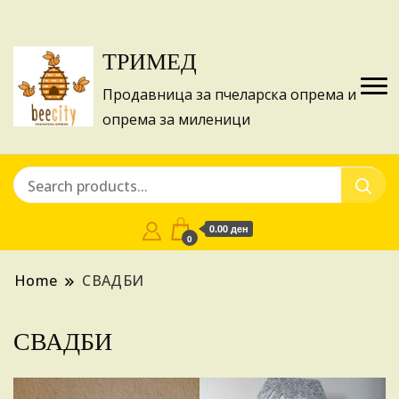
Изготвуваме понуди за апликации на ИПА
Купи
фондовите и националните програми!
ТРИМЕД
Продавница за пчеларска опрема и
опрема за миленици
0.00 ден
0
Home
СВАДБИ
СВАДБИ