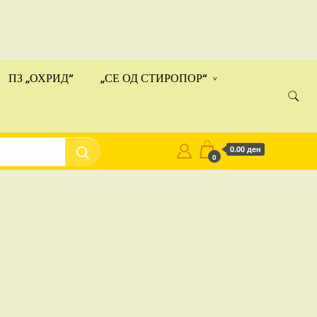
ами!
Купи
ПЗ „ОХРИД“
„СЕ ОД СТИРОПОР“
0.00 ден
0