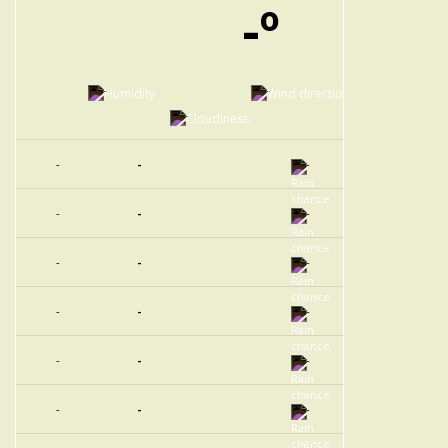
-º
-
-
-
-
-
-
-
-
-
-
-
-
-
-
-
-
-
-
-
-
-