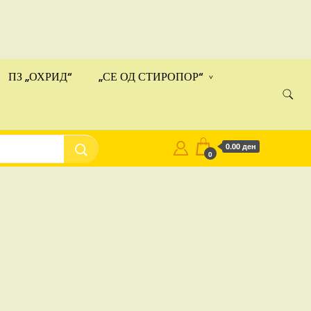
ами!
Купи
ПЗ „ОХРИД“
„СЕ ОД СТИРОПОР“
0.00 ден
0