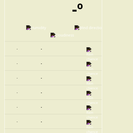
-º
-
-
-
-
-
-
-
-
-
-
-
-
-
-
-
-
-
-
-
-
-