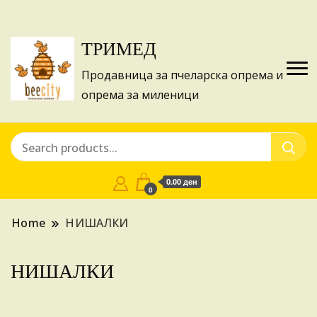
Изготвуваме понуди за апликации на ИПА
Купи
фондовите и националните програми!
ТРИМЕД
Продавница за пчеларска опрема и
опрема за миленици
0.00 ден
0
Home
НИШАЛКИ
НИШАЛКИ