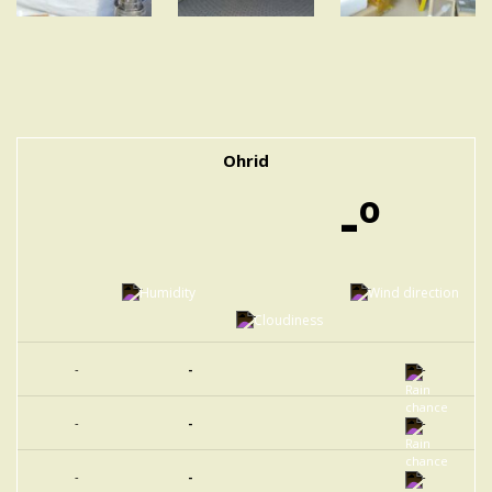
Ohrid
-º
-
-
-
-
-
-
-
-
-
-
-
-