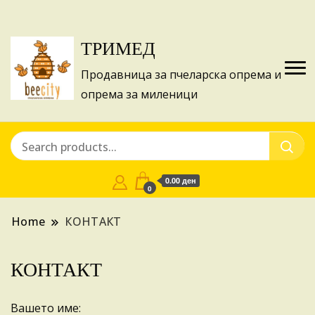
Изготвуваме понуди за апликации на ИПА
Купи
фондовите и националните програми!
ТРИМЕД
Продавница за пчеларска опрема и
опрема за миленици
0.00 ден
0
Home
КОНТАКТ
КОНТАКТ
Вашето име: