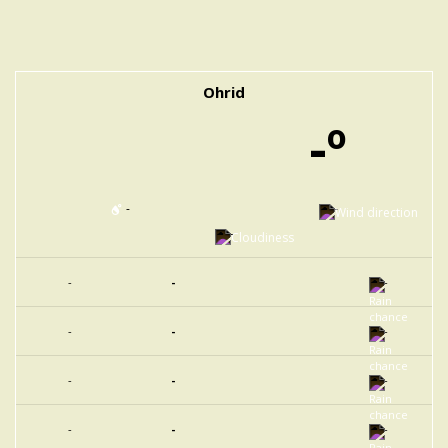
Ohrid
-º
-
-
-
-
-
-
-
-
-
-
-
-
-
-
-