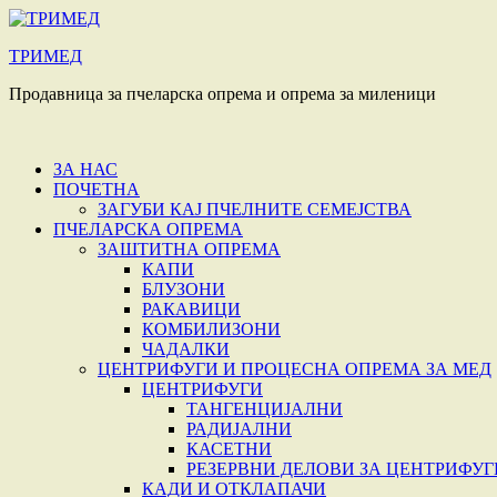
Skip
Изготвуваме п
to
ТРИМЕД
content
Продавница за пчеларска опрема и опрема за миленици
ЗА НАС
ПОЧЕТНА
ЗАГУБИ КАЈ ПЧЕЛНИТЕ СЕМЕЈСТВА
ПЧЕЛАРСКА ОПРЕМА
ЗАШТИТНА ОПРЕМА
КАПИ
БЛУЗОНИ
РАКАВИЦИ
КОМБИЛИЗОНИ
ЧАДАЛКИ
ЦЕНТРИФУГИ И ПРОЦЕСНА ОПРЕМА ЗА МЕД
ЦЕНТРИФУГИ
ТАНГЕНЦИЈАЛНИ
РАДИЈАЛНИ
КАСЕТНИ
РЕЗЕРВНИ ДЕЛОВИ ЗА ЦЕНТРИФУГ
КАДИ И ОТКЛАПАЧИ