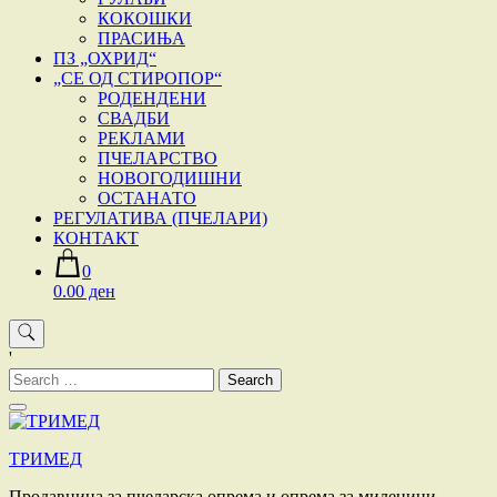
КОКОШКИ
ПРАСИЊА
ПЗ „ОХРИД“
„СЕ ОД СТИРОПОР“
РОДЕНДЕНИ
СВАДБИ
РЕКЛАМИ
ПЧЕЛАРСТВО
НОВОГОДИШНИ
ОСТАНАТО
РЕГУЛАТИВА (ПЧЕЛАРИ)
КОНТАКТ
0
0.00 ден
'
Search
for:
ТРИМЕД
Продавница за пчеларска опрема и опрема за миленици