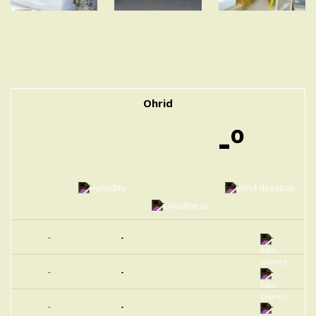
Ohrid
-º
-
-
-
-
-
-
-
-
-
-
-
-