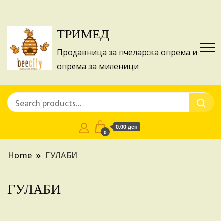
Изготвуваме понуди за апликации на ИПА
Купи
фондовите и националните програми!
ТРИМЕД
Продавница за пчеларска опрема и
опрема за миленици
0.00 ден
0
Home
ГУЛАБИ
ГУЛАБИ