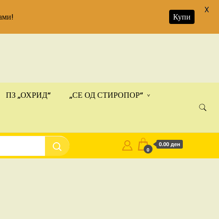
X
ами!
Купи
ПЗ „ОХРИД“
„СЕ ОД СТИРОПОР“
0.00 ден
0