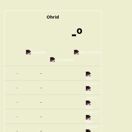
Ohrid
-º
-
-
-
-
-
-
-
-
-
-
-
-
-
-
-
-
-
-