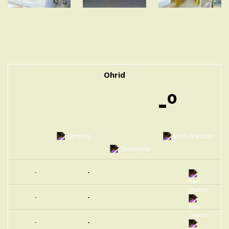
Ohrid
-º
-
-
-
-
-
-
-
-
-
-
-
-